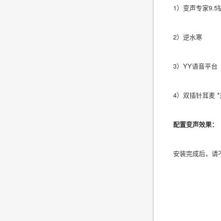
1）
变声专家
9.
2）逆水寒
3）YY语音平台
4）
双插针耳麦
配置变声效果：
安装完成后，请