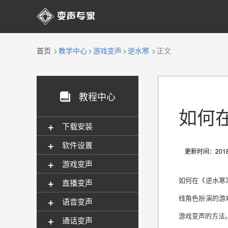

首页
教学中心
游戏变声
逆水寒
正文
教程中心

如何
+
下载安装
+
软件设置
更新时间：2018-
+
游戏变声
+
如何在《逆水寒
直播变声
线角色扮演的游
+
语音变声
游戏变声的方法
+
通话变声