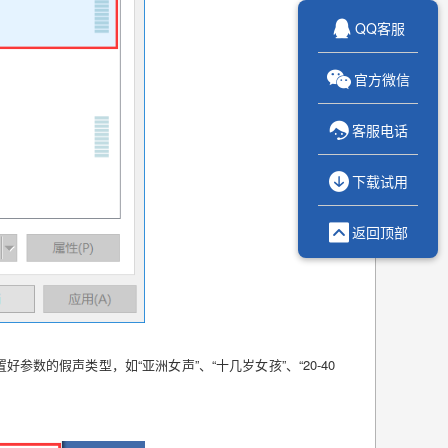

QQ客服

官方微信

客服电话

下载试用

返回顶部
置好参数的假声类型，如
“亚洲女声”、“十几岁女孩”、“20-40