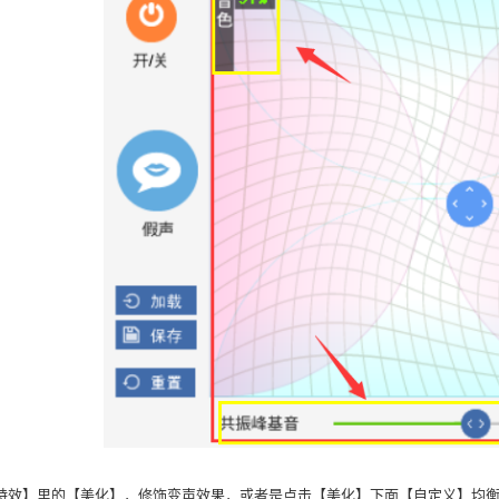
特效】里的【美化】，修饰变声效果，或者是点击【美化】下面【自定义】均