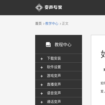

首页
教学中心
正文
教程中心

+
下载安装
+
软件设置
更新
+
游戏变声
+
如
直播变声
爱
+
语音变声
+
通话变声