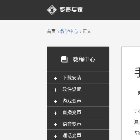

首页
教学中心
正文
教程中心

+
下载安装
+
软件设置
更新
+
游戏变声
+
手
直播变声
游
+
语音变声
专
+
通话变声