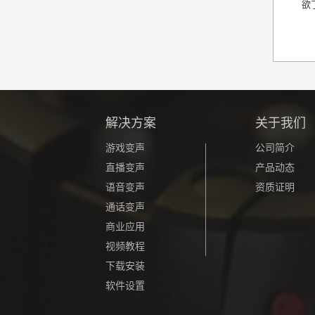
欲
解决方案
关于我们
游戏变声
公司简介
直播变声
产品动态
语音变声
资质证明
通话变声
商业应用
视频教程
下载安装
软件设置