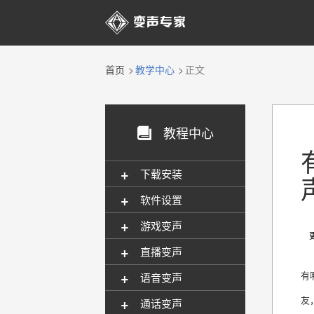

首页
教学中心
正文
教程中心

+
下载安装
+
软件设置
+
游戏变声
更新
+
直播变声
+
有
语音变声
+
友
通话变声