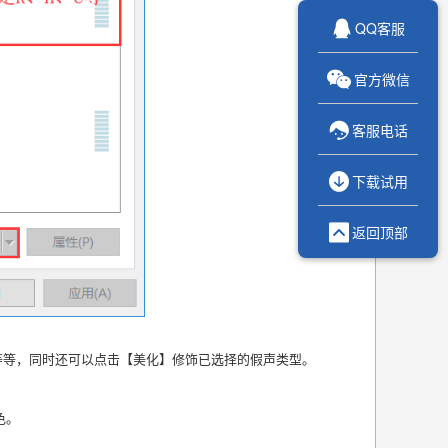

QQ客服

官方微信

客服电话

下载试用

返回顶部
等等，同时还可以点击【美化】修饰已选择的假声类型。
色。