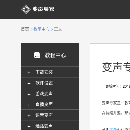

首页
教学中心
正文
教程中心

变声
+
下载安装
+
软件设置
更新时间：2018-
+
游戏变声
+
变声专家是一款
直播变声
在持续升温。那
+
语音变声
+
通话变声
首先
下载
安装变