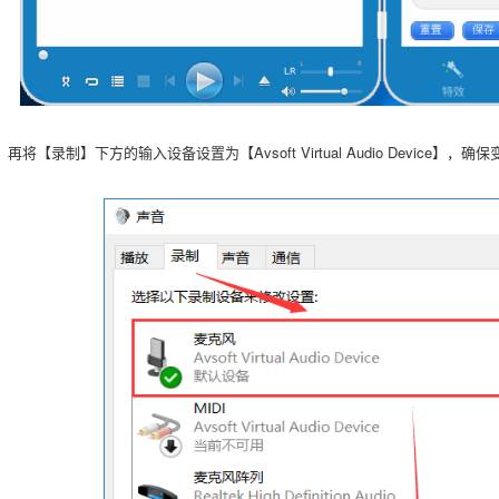
，再将【录制】下方的输入设备设置为【
Avsoft Virtual Audio Device
】，确保