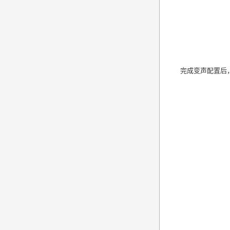
完成变声
配置后