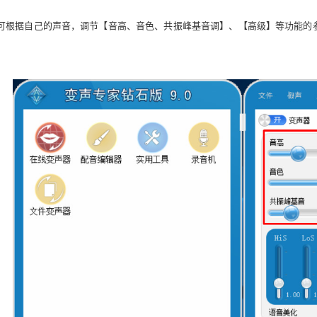
可根据自己的声音，调节【音高、音色、共振峰基音调】、【高级】等功能的