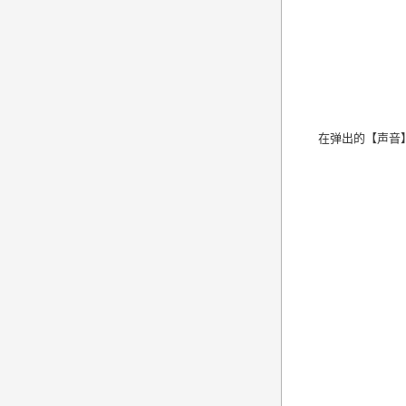
在弹出的【声音