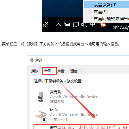
】菜单栏里，将【录制】下方的输入设备设置
成电脑本地可用的输入设备。