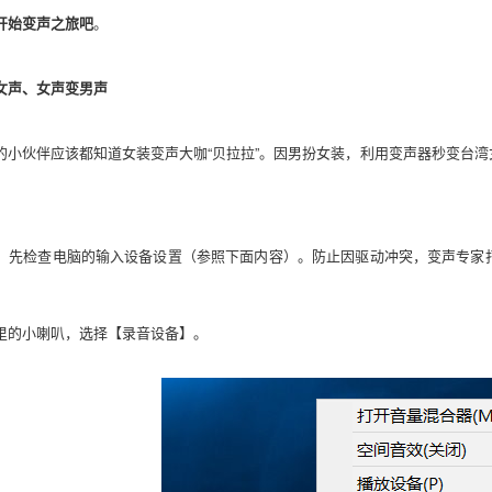
开始变声之旅吧
。
女声、女声变男声
的小伙伴应该都知道女装变声大咖
“贝拉拉”。因男扮女装，利用变声器秒变台
？
，先检查电脑的输入设备设置（参照
下面内容
）。防止因驱动冲突，变声专家
里的小喇叭，选择【录音设备】。